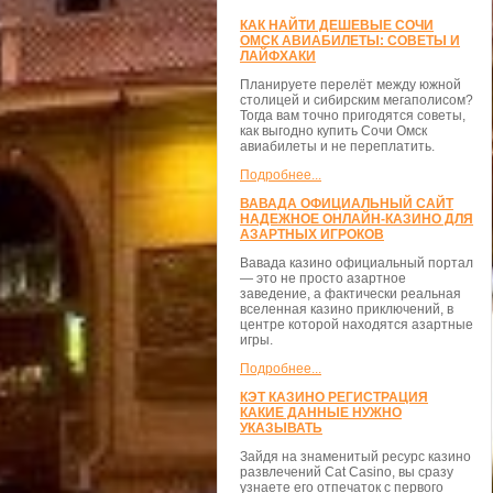
КАК НАЙТИ ДЕШЕВЫЕ СОЧИ
ОМСК АВИАБИЛЕТЫ: СОВЕТЫ И
ЛАЙФХАКИ
Планируете перелёт между южной
столицей и сибирским мегаполисом?
Тогда вам точно пригодятся советы,
как выгодно купить Сочи Омск
авиабилеты и не переплатить.
Подробнее...
ВАВАДА ОФИЦИАЛЬНЫЙ САЙТ
НАДЕЖНОЕ ОНЛАЙН-КАЗИНО ДЛЯ
АЗАРТНЫХ ИГРОКОВ
Вавада казино официальный портал
— это не просто азартное
заведение, а фактически реальная
вселенная казино приключений, в
центре которой находятся азартные
игры.
Подробнее...
КЭТ КАЗИНО РЕГИСТРАЦИЯ
КАКИЕ ДАННЫЕ НУЖНО
УКАЗЫВАТЬ
Зайдя на знаменитый ресурс казино
развлечений Cat Casino, вы сразу
узнаете его отпечаток с первого