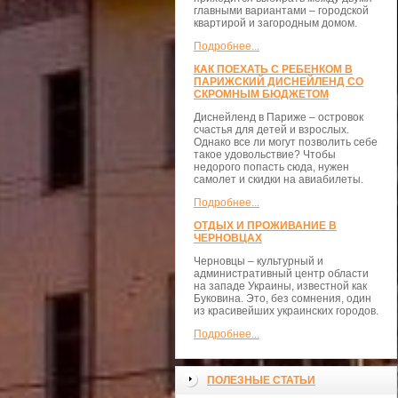
главными вариантами – городской
квартирой и загородным домом.
Подробнее...
КАК ПОЕХАТЬ С РЕБЕНКОМ В
ПАРИЖСКИЙ ДИСНЕЙЛЕНД СО
СКРОМНЫМ БЮДЖЕТОМ
Диснейленд в Париже – островок
счастья для детей и взрослых.
Однако все ли могут позволить себе
такое удовольствие? Чтобы
недорого попасть сюда, нужен
самолет и скидки на авиабилеты.
Подробнее...
ОТДЫХ И ПРОЖИВАНИЕ В
ЧЕРНОВЦАХ
Черновцы – культурный и
административный центр области
на западе Украины, известной как
Буковина. Это, без сомнения, один
из красивейших украинских городов.
Подробнее...
ПОЛЕЗНЫЕ СТАТЬИ