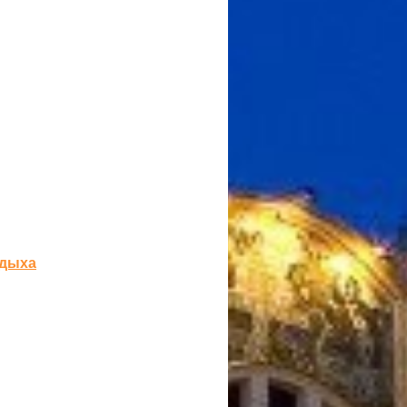
тдыха