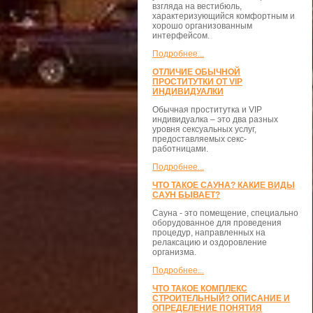
взгляда на вестибюль,
характеризующийся комфортным и
хорошо организованным
интерфейсом.
Подробнее...
ОТЛИЧИЕ ОБЫЧНОЙ
ПРОСТИТУТКИ ОТ VIP
ИНДИВИДУАЛКИ
Обычная проститутка и VIP
индивидуалка – это два разных
уровня сексуальных услуг,
предоставляемых секс-
работницами.
Подробнее...
ЧТО ТАКОЕ САУНА? КАКИЕ ВИДЫ
САУН БЫВАЕТ?
Сауна - это помещение, специально
оборудованное для проведения
процедур, направленных на
релаксацию и оздоровление
организма.
Подробнее...
ЧТО ТАКОЕ КОМПЛЕКС
СТРОИТЕЛЬНЫЙ? ОПИСАНИЕ И
ОПРЕДЕЛЕНИЕ ПОНЯТИЯ