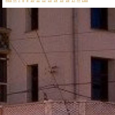
First
<<
7
8
9
10
11
12
13
14
15
16
17
>>
Last