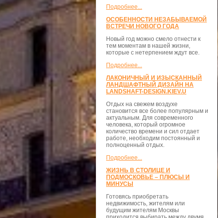
Подробнее...
ОСОБЕННОСТИ НЕЗАБЫВАЕМОЙ
ВСТРЕЧИ НОВОГО ГОДА
Новый год можно смело отнести к
тем моментам в нашей жизни,
которые с нетерпением ждут все.
Подробнее...
ЛАКОНИЧНЫЙ И ИЗЫСКАННЫЙ
ЛАНДШАФТНЫЙ ДИЗАЙН НА
LANDSHAFT-DESIGN.KIEV.U
Отдых на свежем воздухе
становится все более популярным и
актуальным. Для современного
человека, который огромное
количество времени и сил отдает
работе, необходим постоянный и
полноценный отдых.
Подробнее...
ЖИЗНЬ В СТОЛИЦЕ И
ПОДМОСКОВЬЕ – ПЛЮСЫ И
МИНУСЫ
Готовясь приобретать
недвижимость, жителям или
будущим жителям Москвы
приходится выбирать между двумя