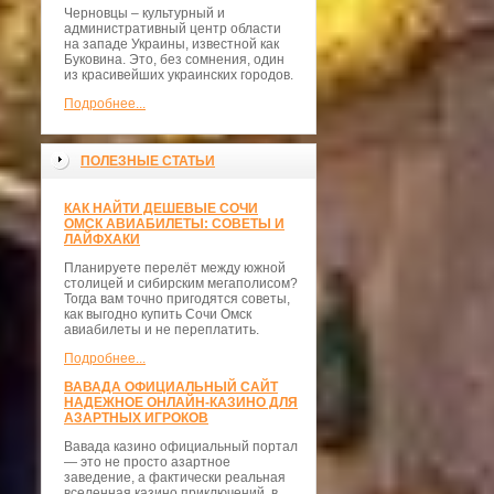
Черновцы – культурный и
административный центр области
на западе Украины, известной как
Буковина. Это, без сомнения, один
из красивейших украинских городов.
Подробнее...
ПОЛЕЗНЫЕ СТАТЬИ
КАК НАЙТИ ДЕШЕВЫЕ СОЧИ
ОМСК АВИАБИЛЕТЫ: СОВЕТЫ И
ЛАЙФХАКИ
Планируете перелёт между южной
столицей и сибирским мегаполисом?
Тогда вам точно пригодятся советы,
как выгодно купить Сочи Омск
авиабилеты и не переплатить.
Подробнее...
ВАВАДА ОФИЦИАЛЬНЫЙ САЙТ
НАДЕЖНОЕ ОНЛАЙН-КАЗИНО ДЛЯ
АЗАРТНЫХ ИГРОКОВ
Вавада казино официальный портал
— это не просто азартное
заведение, а фактически реальная
вселенная казино приключений, в