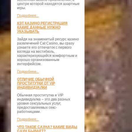
центре которой находятся азартные
игры.
Подробнее...
КЭТ КАЗИНО РЕГИСТРАЦИЯ
КАКИЕ ДАННЫЕ НУЖНО
УКАЗЫВАТЬ
Зайдя на знаменитый ресурс казино
развлечений Cat Casino, вы сразу
узнаете его отпечаток с первого
взгляда на вестибюль,
характеризующийся комфортным и
хорошо организованным
интерфейсом.
Подробнее...
ОТЛИЧИЕ ОБЫЧНОЙ
ПРОСТИТУТКИ ОТ VIP
ИНДИВИДУАЛКИ
Обычная проститутка и VIP
индивидуалка – это два разных
уровня сексуальных услуг,
предоставляемых секс-
работницами.
Подробнее...
ЧТО ТАКОЕ САУНА? КАКИЕ ВИДЫ
САУН БЫВАЕТ?