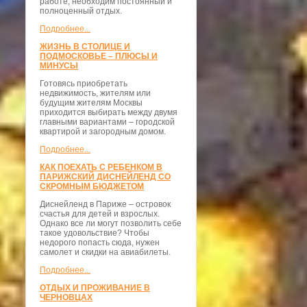
работе, необходим постоянный и
полноценный отдых.
Подробнее...
ЖИЗНЬ В СТОЛИЦЕ И
ПОДМОСКОВЬЕ – ПЛЮСЫ И
МИНУСЫ
Готовясь приобретать
недвижимость, жителям или
будущим жителям Москвы
приходится выбирать между двумя
главными вариантами – городской
квартирой и загородным домом.
Подробнее...
КАК ПОЕХАТЬ С РЕБЕНКОМ В
ПАРИЖСКИЙ ДИСНЕЙЛЕНД СО
СКРОМНЫМ БЮДЖЕТОМ
Диснейленд в Париже – островок
счастья для детей и взрослых.
Однако все ли могут позволить себе
такое удовольствие? Чтобы
недорого попасть сюда, нужен
самолет и скидки на авиабилеты.
Подробнее...
ОТДЫХ И ПРОЖИВАНИЕ В
ЧЕРНОВЦАХ