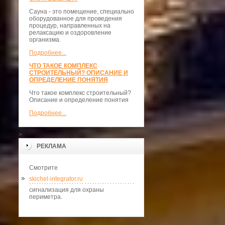
Сауна - это помещение, специально
оборудованное для проведения
процедур, направленных на
релаксацию и оздоровление
организма.
Подробнее...
ЧТО ТАКОЕ КОМПЛЕКС
СТРОИТЕЛЬНЫЙ? ОПИСАНИЕ И
ОПРЕДЕЛЕНИЕ ПОНЯТИЯ
Что такое комплекс строительный?
Описание и определение понятия
Подробнее...
>
РЕКЛАМА
Смотрите
skichel-integrator.ru
сигнализация для охраны
периметра.