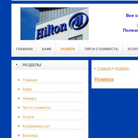
Все 
Полез
ГЛАВНАЯ
КАФЕ
НОМЕРА
ТИП И СТОИМОСТЬ
УСЛУ
РАЗДЕЛЫ
Главная
Номера
Номера
Главная
Кафе
Номера
Тип и стоимость
Услуги
Конференц зал
Бильярд