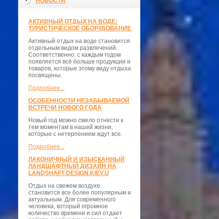
НОВОСТИ
АКТИВНЫЙ ОТДЫХ НА ВОДЕ:
ТУРИСТИЧЕСКОЕ ОБОРУДОВАНИЕ
Активный отдых на воде становится
отдельным видом развлечений.
Соответственно, с каждым годом
появляется всё больше продукции и
товаров, которые этому виду отдыха
посвящены.
Подробнее...
ОСОБЕННОСТИ НЕЗАБЫВАЕМОЙ
ВСТРЕЧИ НОВОГО ГОДА
Новый год можно смело отнести к
тем моментам в нашей жизни,
которые с нетерпением ждут все.
Подробнее...
ЛАКОНИЧНЫЙ И ИЗЫСКАННЫЙ
ЛАНДШАФТНЫЙ ДИЗАЙН НА
LANDSHAFT-DESIGN.KIEV.U
Отдых на свежем воздухе
становится все более популярным и
актуальным. Для современного
человека, который огромное
количество времени и сил отдает