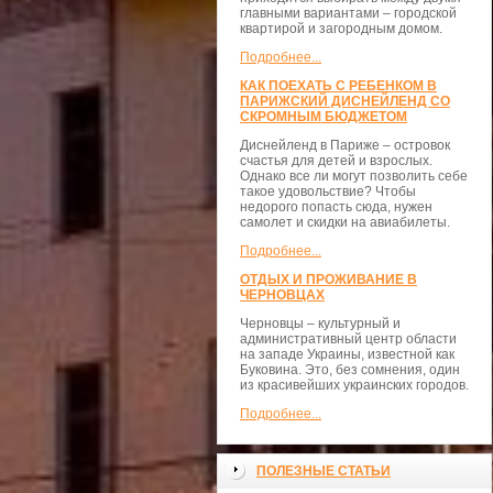
главными вариантами – городской
квартирой и загородным домом.
Подробнее...
КАК ПОЕХАТЬ С РЕБЕНКОМ В
ПАРИЖСКИЙ ДИСНЕЙЛЕНД СО
СКРОМНЫМ БЮДЖЕТОМ
Диснейленд в Париже – островок
счастья для детей и взрослых.
Однако все ли могут позволить себе
такое удовольствие? Чтобы
недорого попасть сюда, нужен
самолет и скидки на авиабилеты.
Подробнее...
ОТДЫХ И ПРОЖИВАНИЕ В
ЧЕРНОВЦАХ
Черновцы – культурный и
административный центр области
на западе Украины, известной как
Буковина. Это, без сомнения, один
из красивейших украинских городов.
Подробнее...
ПОЛЕЗНЫЕ СТАТЬИ