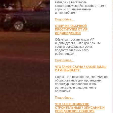
взгляда на вестибюль,
характеризующийся комфортным и
хорошо организованным
интерфейсом.
Подробнее...
ОТЛИЧИЕ ОБЫЧНОЙ
ПРОСТИТУТКИ ОТ VIP
ИНДИВИДУАЛКИ
Обычная проститутка и VIP
индивидуалка – это два разных
уровня сексуальных услуг,
предоставляемых секс-
работницами.
Подробнее...
ЧТО ТАКОЕ САУНА? КАКИЕ ВИДЫ
САУН БЫВАЕТ?
Сауна - это помещение, специально
оборудованное для проведения
процедур, направленных на
релаксацию и оздоровление
организма.
Подробнее...
ЧТО ТАКОЕ КОМПЛЕКС
СТРОИТЕЛЬНЫЙ? ОПИСАНИЕ И
ОПРЕДЕЛЕНИЕ ПОНЯТИЯ