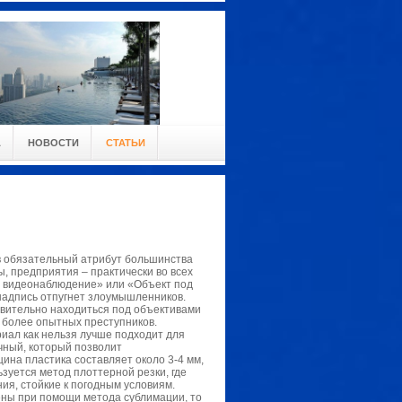
А
НОВОСТИ
СТАТЬИ
в обязательный атрибут большинства
, предприятия – практически во всех
я видеонаблюдение» или «Объект под
 надпись отпугнет злоумышленников.
ствительно находиться под объективами
 более опытных преступников.
иал как нельзя лучше подходит для
чный, который позволит
ина пластика составляет около 3-4 мм,
зуется метод плоттерной резки, где
я, стойкие к погодным условиям.
влены при помощи метода сублимации, то