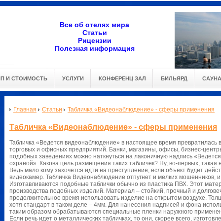
Все об отелях мира
Статьи
Рицензии
Полезная информация
ИП И СТОИМОСТЬ
УСЛУГИ
КОНФЕРЕНЦ ЗАЛ
БИЛЬЯРД
САУН
Главная
Статьи
Табличка «Видеонаблюдение» - сферы применения
Табличка «Видеонаблюдение» - сферы применения
Табличка «Ведется видеонаблюдение» в настоящее время превратилась 
торговых и офисных предприятий. Банки, магазины, офисы, бизнес-центры
подобных заведениях можно наткнуться на лаконичную надпись «Ведетс
охраной». Какова цель размещения таких табличек? Ну, во-первых, такая
Ведь мало кому захочется идти на преступление, если объект будет дей
видеокамер. Табличка Видеонаблюдение отпугнет и мелких мошенников, и
Изготавливаются подобные таблички обычно из пластика ПВХ. Этот матер
производства подобных изделий. Материал – стойкий, прочный и долгове
продолжительное время использовать изделие на открытом воздухе. Толщ
хотя стандарт в таком деле – 4мм. Для нанесения надписей и фона исполь
таким образом обрабатываются специальные пленки наружного применени
Если речь идет о металлических табличках, то они, скорее всего, изгото