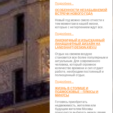
Подробнее...
ОСОБЕННОСТИ НЕЗАБЫВАЕМОЙ
ВСТРЕЧИ НОВОГО ГОДА
Новый год можно смело отнести к
тем моментам в нашей жизни,
которые с нетерпением ждут все.
Подробнее...
ЛАКОНИЧНЫЙ И ИЗЫСКАННЫЙ
ЛАНДШАФТНЫЙ ДИЗАЙН НА
LANDSHAFT-DESIGN.KIEV.U
Отдых на свежем воздухе
становится все более популярным и
актуальным. Для современного
человека, который огромное
количество времени и сил отдает
работе, необходим постоянный и
полноценный отдых.
Подробнее...
ЖИЗНЬ В СТОЛИЦЕ И
ПОДМОСКОВЬЕ – ПЛЮСЫ И
МИНУСЫ
Готовясь приобретать
недвижимость, жителям или
будущим жителям Москвы
приходится выбирать между двумя