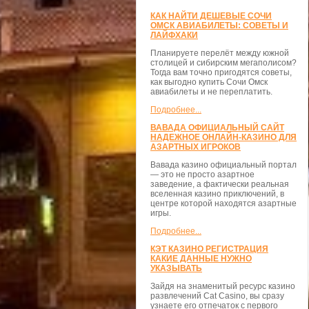
КАК НАЙТИ ДЕШЕВЫЕ СОЧИ
ОМСК АВИАБИЛЕТЫ: СОВЕТЫ И
ЛАЙФХАКИ
Планируете перелёт между южной
столицей и сибирским мегаполисом?
Тогда вам точно пригодятся советы,
как выгодно купить Сочи Омск
авиабилеты и не переплатить.
Подробнее...
ВАВАДА ОФИЦИАЛЬНЫЙ САЙТ
НАДЕЖНОЕ ОНЛАЙН-КАЗИНО ДЛЯ
АЗАРТНЫХ ИГРОКОВ
Вавада казино официальный портал
— это не просто азартное
заведение, а фактически реальная
вселенная казино приключений, в
центре которой находятся азартные
игры.
Подробнее...
КЭТ КАЗИНО РЕГИСТРАЦИЯ
КАКИЕ ДАННЫЕ НУЖНО
УКАЗЫВАТЬ
Зайдя на знаменитый ресурс казино
развлечений Cat Casino, вы сразу
узнаете его отпечаток с первого