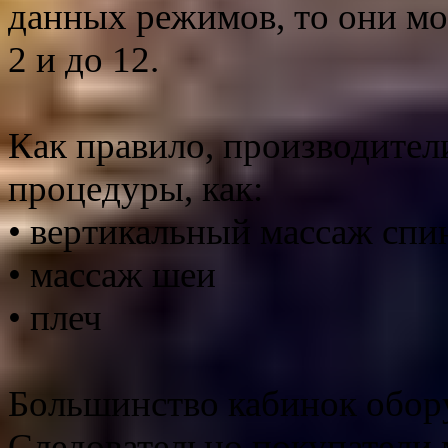
данных режимов, то они мо
2 и до 12.
Как правило, производител
процедуры, как:
• вертикальный массаж спи
• массаж шеи
• плеч
Большинство кабинок обор
Следовательно покупатели 