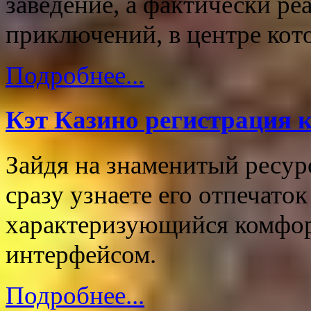
заведение, а фактически ре
приключений, в центре кот
Подробнее...
Кэт Казино регистрация 
Зайдя на знаменитый ресурс
сразу узнаете его отпечаток
характеризующийся комфо
интерфейсом.
Подробнее...