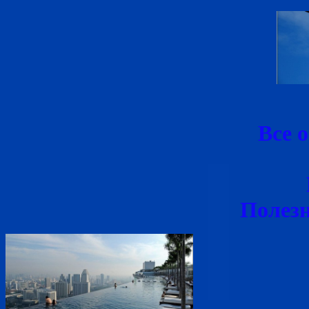
Все 
Полез