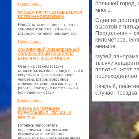
большой город, 
Подробнее...
много.
ОСОБЕННОСТИ НЕЗАБЫВАЕМОЙ
ВСТРЕЧИ НОВОГО ГОДА
Одна из достопр
Новый год можно смело отнести к
высотой в пятьд
тем моментам в нашей жизни,
Продольная – с
которые с нетерпением ждут все.
километров, есл
Подробнее...
меньше.
ЛАКОНИЧНЫЙ И ИЗЫСКАННЫЙ
ЛАНДШАФТНЫЙ ДИЗАЙН НА
Музей-панорама
LANDSHAFT-DESIGN.KIEV.U
тысячи квадратн
Отдых на свежем воздухе
полотно. Этот п
становится все более популярным и
актуальным. Для современного
происходили во
человека, который огромное
количество времени и сил отдает
Каждый, посетив
работе, необходим постоянный и
случае, поездка 
полноценный отдых.
Подробнее...
ЖИЗНЬ В СТОЛИЦЕ И
ПОДМОСКОВЬЕ – ПЛЮСЫ И
МИНУСЫ
Готовясь приобретать
недвижимость, жителям или
будущим жителям Москвы
приходится выбирать между двумя