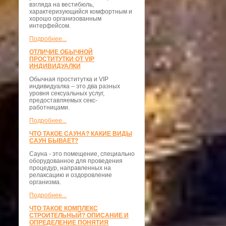
взгляда на вестибюль,
характеризующийся комфортным и
хорошо организованным
интерфейсом.
Подробнее...
ОТЛИЧИЕ ОБЫЧНОЙ
ПРОСТИТУТКИ ОТ VIP
ИНДИВИДУАЛКИ
Обычная проститутка и VIP
индивидуалка – это два разных
уровня сексуальных услуг,
предоставляемых секс-
работницами.
Подробнее...
ЧТО ТАКОЕ САУНА? КАКИЕ ВИДЫ
САУН БЫВАЕТ?
Сауна - это помещение, специально
оборудованное для проведения
процедур, направленных на
релаксацию и оздоровление
организма.
Подробнее...
ЧТО ТАКОЕ КОМПЛЕКС
СТРОИТЕЛЬНЫЙ? ОПИСАНИЕ И
ОПРЕДЕЛЕНИЕ ПОНЯТИЯ