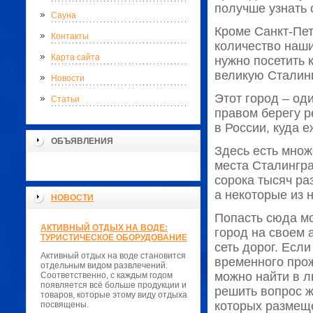
получше узнать 
Сауна
Кроме Санкт-Пе
Контакты
количество наши
Карта сайта
нужно посетить 
великую Сталинг
Новости
Этот город – од
Статьи
правом берегу р
в России, куда 
ОБЪЯВЛЕНИЯ
Здесь есть множ
места Сталингр
сорока тысяч ра
а некоторые из 
НОВОСТИ
Попасть сюда мо
АКТИВНЫЙ ОТДЫХ НА ВОДЕ:
город на своем 
ТУРИСТИЧЕСКОЕ ОБОРУДОВАНИЕ
сеть дорог. Есл
Активный отдых на воде становится
временного прож
отдельным видом развлечений.
можно найти в л
Соответственно, с каждым годом
появляется всё больше продукции и
решить вопрос ж
товаров, которые этому виду отдыха
которых размещ
посвящены.