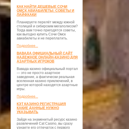
КАК НАЙТИ ДЕШЕВЫЕ СОЧИ
ОМСК АВИАБИЛЕТЫ: СОВЕТЫ И
ЛАЙФХАКИ
Планируете перелёт между южной
столицей и сибирским мегаполисом?
Тогда вам точно пригодятся советы,
как выгодно купить Сочи Омск
авиабилеты и не переплатить.
Подробнее...
ВАВАДА ОФИЦИАЛЬНЫЙ САЙТ
НАДЕЖНОЕ ОНЛАЙН-КАЗИНО ДЛЯ
АЗАРТНЫХ ИГРОКОВ
Вавада казино официальный портал
— это не просто азартное
заведение, а фактически реальная
вселенная казино приключений, в
центре которой находятся азартные
игры.
Подробнее...
КЭТ КАЗИНО РЕГИСТРАЦИЯ
КАКИЕ ДАННЫЕ НУЖНО
УКАЗЫВАТЬ
Зайдя на знаменитый ресурс казино
развлечений Cat Casino, вы сразу
узнаете его отпечаток с первого