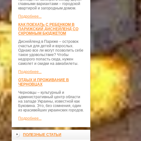
главными вариантами – городской
квартирой и загородным домом.
Подробнее...
КАК ПОЕХАТЬ С РЕБЕНКОМ В
ПАРИЖСКИЙ ДИСНЕЙЛЕНД СО
СКРОМНЫМ БЮДЖЕТОМ
Диснейленд в Париже – островок
счастья для детей и взрослых.
Однако все ли могут позволить себе
такое удовольствие? Чтобы
недорого попасть сюда, нужен
самолет и скидки на авиабилеты.
Подробнее...
ОТДЫХ И ПРОЖИВАНИЕ В
ЧЕРНОВЦАХ
Черновцы – культурный и
административный центр области
на западе Украины, известной как
Буковина. Это, без сомнения, один
из красивейших украинских городов.
Подробнее...
ПОЛЕЗНЫЕ СТАТЬИ