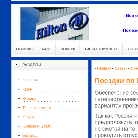
Все 
Полез
ГЛАВНАЯ
КАФЕ
НОМЕРА
ТИП И СТОИМОСТЬ
УСЛУ
РАЗДЕЛЫ
Главная
Статьи
Пое
Поездки по 
Главная
Кафе
Обеспечение себ
путешественника
Номера
вариантах прожи
Тип и стоимость
Так как Россия 
Услуги
предположить чт
Конференц зал
не смотря на то
проводить отпус
Бильярд