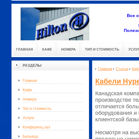
Все 
Полез
ГЛАВНАЯ
КАФЕ
НОМЕРА
ТИП И СТОИМОСТЬ
УСЛУ
РАЗДЕЛЫ
Главная
Статьи
Каб
Кабели Hype
Главная
Кафе
Канадская компа
производстве те
Номера
отличается боль
Тип и стоимость
оборудования и
Услуги
клиентской базы
Конференц зал
Несмотря на выс
Бильярд