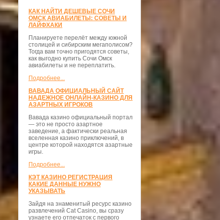
КАК НАЙТИ ДЕШЕВЫЕ СОЧИ
ОМСК АВИАБИЛЕТЫ: СОВЕТЫ И
ЛАЙФХАКИ
Планируете перелёт между южной
столицей и сибирским мегаполисом?
Тогда вам точно пригодятся советы,
как выгодно купить Сочи Омск
авиабилеты и не переплатить.
Подробнее...
ВАВАДА ОФИЦИАЛЬНЫЙ САЙТ
НАДЕЖНОЕ ОНЛАЙН-КАЗИНО ДЛЯ
АЗАРТНЫХ ИГРОКОВ
Вавада казино официальный портал
— это не просто азартное
заведение, а фактически реальная
вселенная казино приключений, в
центре которой находятся азартные
игры.
Подробнее...
КЭТ КАЗИНО РЕГИСТРАЦИЯ
КАКИЕ ДАННЫЕ НУЖНО
УКАЗЫВАТЬ
Зайдя на знаменитый ресурс казино
развлечений Cat Casino, вы сразу
узнаете его отпечаток с первого