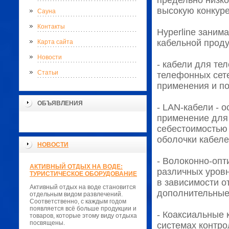
предельно низко
высокую конкуре
Сауна
Контакты
Hyperline заним
кабельной проду
Карта сайта
Новости
- кабели для т
Статьи
телефонных сет
применения и п
ОБЪЯВЛЕНИЯ
- LAN-кабели -
применение для 
себестоимостью
оболочки кабеле
НОВОСТИ
- Волоконно-опт
АКТИВНЫЙ ОТДЫХ НА ВОДЕ:
различных уровн
ТУРИСТИЧЕСКОЕ ОБОРУДОВАНИЕ
в зависимости о
Активный отдых на воде становится
дополнительные 
отдельным видом развлечений.
Соответственно, с каждым годом
появляется всё больше продукции и
- Коаксиальные 
товаров, которые этому виду отдыха
посвящены.
системах контро