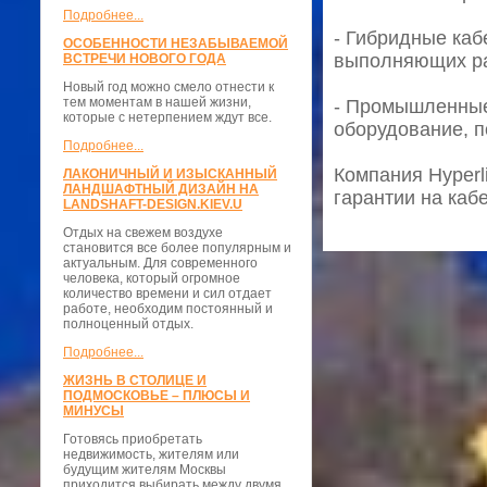
Подробнее...
- Гибридные каб
ОСОБЕННОСТИ НЕЗАБЫВАЕМОЙ
выполняющих ра
ВСТРЕЧИ НОВОГО ГОДА
Новый год можно смело отнести к
тем моментам в нашей жизни,
- Промышленные
которые с нетерпением ждут все.
оборудование, 
Подробнее...
Компания Hyperli
ЛАКОНИЧНЫЙ И ИЗЫСКАННЫЙ
ЛАНДШАФТНЫЙ ДИЗАЙН НА
гарантии на каб
LANDSHAFT-DESIGN.KIEV.U
Отдых на свежем воздухе
становится все более популярным и
актуальным. Для современного
человека, который огромное
количество времени и сил отдает
работе, необходим постоянный и
полноценный отдых.
Подробнее...
ЖИЗНЬ В СТОЛИЦЕ И
ПОДМОСКОВЬЕ – ПЛЮСЫ И
МИНУСЫ
Готовясь приобретать
недвижимость, жителям или
будущим жителям Москвы
приходится выбирать между двумя