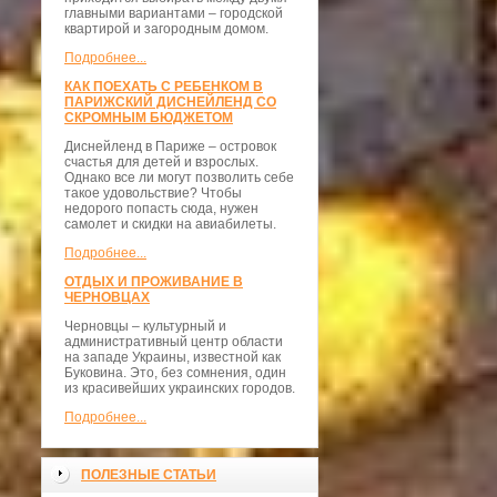
главными вариантами – городской
квартирой и загородным домом.
Подробнее...
КАК ПОЕХАТЬ С РЕБЕНКОМ В
ПАРИЖСКИЙ ДИСНЕЙЛЕНД СО
СКРОМНЫМ БЮДЖЕТОМ
Диснейленд в Париже – островок
счастья для детей и взрослых.
Однако все ли могут позволить себе
такое удовольствие? Чтобы
недорого попасть сюда, нужен
самолет и скидки на авиабилеты.
Подробнее...
ОТДЫХ И ПРОЖИВАНИЕ В
ЧЕРНОВЦАХ
Черновцы – культурный и
административный центр области
на западе Украины, известной как
Буковина. Это, без сомнения, один
из красивейших украинских городов.
Подробнее...
ПОЛЕЗНЫЕ СТАТЬИ