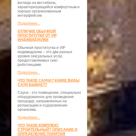
взгляда на вестибюль,
характеризующийся комфортным и
хорошо организованным
интерфейсом.
Подробнее...
ОТЛИЧИЕ ОБЫЧНОЙ
ПРОСТИТУТКИ ОТ VIP
ИНДИВИДУАЛКИ
Обычная проститутка и VIP
индивидуалка – это два разных
уровня сексуальных услуг,
предоставляемых секс-
работницами.
Подробнее...
ЧТО ТАКОЕ САУНА? КАКИЕ ВИДЫ
САУН БЫВАЕТ?
Сауна - это помещение, специально
оборудованное для проведения
процедур, направленных на
релаксацию и оздоровление
организма.
Подробнее...
ЧТО ТАКОЕ КОМПЛЕКС
СТРОИТЕЛЬНЫЙ? ОПИСАНИЕ И
ОПРЕДЕЛЕНИЕ ПОНЯТИЯ