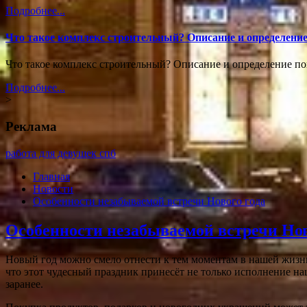
Подробнее...
Что такое комплекс строительный? Описание и определени
Что такое комплекс строительный? Описание и определение п
Подробнее...
>
Реклама
работа для девушек спб
Главная
Новости
Особенности незабываемой встречи Нового года
Особенности незабываемой встречи Нов
Новый год можно смело отнести к тем моментам в нашей жизни,
что этот чудесный праздник принесёт не только исполнение на
заранее.