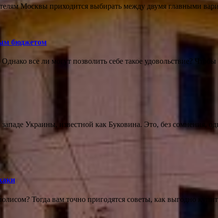
телям Москвы приходится выбирать между двумя главными вари
ным бюджетом
 Однако все ли могут позволить себе такое удовольствие? Чтобы
западе Украины, известной как Буковина. Это, без сомнения, о
хаки
лисом? Тогда вам точно пригодятся советы, как выгодно купит