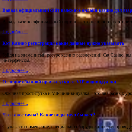
Вавада официальный сайт надежное онлайн-казино для аза
Вавада казино официальный портал — это не просто азартное з
Подробнее...
Кэт Казино регистрация какие данные нужно указывать
Зайдя на знаменитый ресурс казино развлечений Cat Casino, в
интерфейсом.
Подробнее...
Отличие обычной проститутки от VIP индивидуалки
Обычная проститутка и VIP индивидуалка – это два разных уро
Подробнее...
Что такое сауна? Какие виды саун бывает?
Сауна - это помещение, специально оборудованное для провед