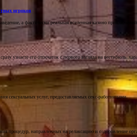
ртных игроков
аведение, а фактически реальная вселенная казино приключений,
ы сразу узнаете его отпечаток с первого взгляда на вестибюль,
вня сексуальных услуг, предоставляемых секс-работницами.
ения процедур, направленных на релаксацию и оздоровление орг