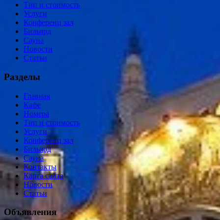
Тип и стоимость
Услуги
Конференц зал
Бильярд
Сауна
Новости
Статьи
Разделы
Главная
Кафе
Номера
Тип и стоимость
Услуги
Конференц зал
Бильярд
Сауна
Контакты
Карта сайта
Новости
Статьи
Объявления