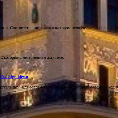
ний. Соответственно, с каждым годом появляется всё больше п
, которые с нетерпением ждут все.
-design.kiev.u
ктуальным. Для современного человека, который огромное колич