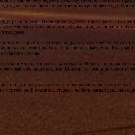
анять у нас не одну неделю. Каждому хочется, чтобы этот праз
подходящего помещения для встречи наступающего года. Многие 
о ищет разнообразия. Несложные подсчёты показывают, что арен
ит от нескольких факторов: -дата оформления договора; -степень
и так далее.
пании не зависеть от интересов других. Это означает, что вы не 
получить существенную скидку на аренду помещения. Как прави
 как можно дольше.
 всегда помнить, что аренда коттеджа на Новый год должна быт
 может омрачить ваш праздник. Во-вторых, компания может неож
да коттеджа на сутки или более длительный срок может быть ус
тоит портить свой праздник, стараясь выбрать самый дешёвый в