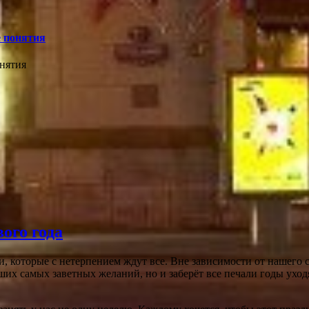
е понятия
онятия
ого года
 которые с нетерпением ждут все. Вне зависимости от нашего с
ших самых заветных желаний, но и заберёт все печали годы уход