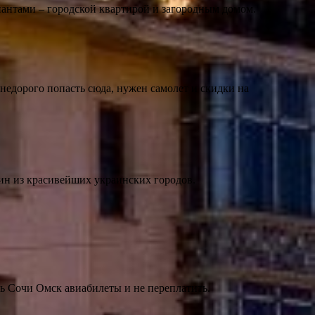
антами – городской квартирой и загородным домом.
 недорого попасть сюда, нужен самолет и скидки на
дин из красивейших украинских городов.
ь Сочи Омск авиабилеты и не переплатить.