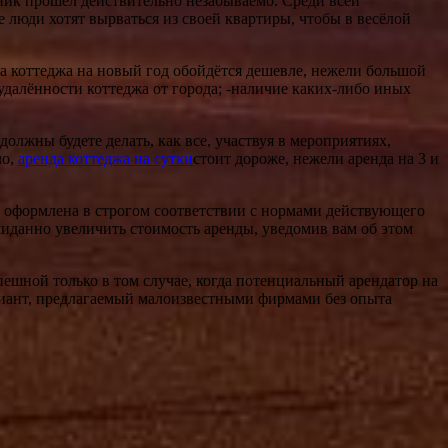
дник прошёл действительно незабываемо. Среди всей
люди хотят вырваться из своей квартиры, чтобы в весёлой
да коттеджа на новый год обойдётся дешевле, нежели большой
 удалённости коттеджа от города; -наличие каких-либо иных
должны будете делать, как все, участвуя в мероприятиях,
ло,
аренда коттеджа на сутки
стоит дороже, нежели аренда на 3 и
ь оформлена в строгом соответствии с нормами действующего
иданно увеличить стоимость аренды, уведомив вам об этом
пешной только в том случае, когда потенциальный арендатор на
ариант, предлагаемый малоизвестными фирмами без опыта