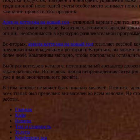
Покупка продуктов, подарков и новогодних украшений может з
традиционной новогодней суеты особое место занимает поиск 
компании провести этот праздник.
Аренда коттеджа на новый год
– отличный вариант для тех, кт
стол в ресторане или баре. Во-первых, стоимость аренды завис
опций; -необходимость в культурно-развлекательной программе 
Во-вторых,
аренда коттеджа на новый год
позволяет весёлой ком
предложенных владельцами ресторана. В-третьих, вы можете 
более дней. Компаниям выгодно, чтобы постояльцы оставались
Выбирая коттедж в каталоге, потенциальный арендатор должен
законодательства. Во-первых, любая непредвиденная ситуация
уже в день окончательного расчёта.
В этом вопросе не может быть никаких мелочей. Помните, арен
всех этапах был предельно внимателен ко всем мелочам. Не с
работы.
Главная
Кафе
Номера
Тип и стоимость
Услуги
Конференц зал