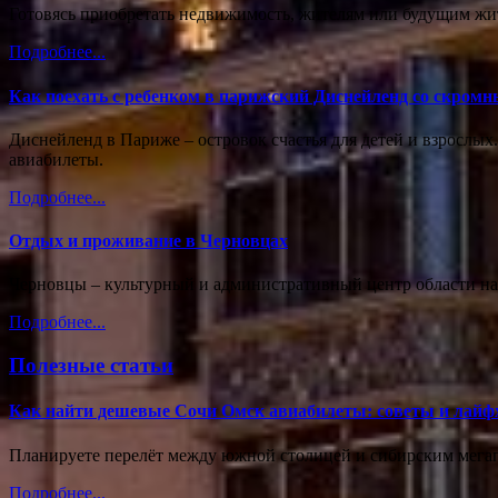
Готовясь приобретать недвижимость, жителям или будущим жи
Подробнее...
Как поехать с ребенком в парижский Диснейленд со скром
Диснейленд в Париже – островок счастья для детей и взрослых.
авиабилеты.
Подробнее...
Отдых и проживание в Черновцах
Черновцы – культурный и административный центр области на 
Подробнее...
Полезные статьи
Как найти дешевые Сочи Омск авиабилеты: советы и лайф
Планируете перелёт между южной столицей и сибирским мегапо
Подробнее...