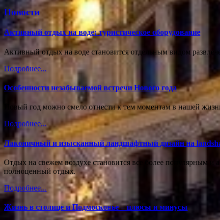
Новости
Активный отдых на воде: туристическое оборудование
Активный отдых на воде становится отдельным видом развлече
Подробнее...
Особенности незабываемой встречи Нового года
Новый год можно смело отнести к тем моментам в нашей жизни
Подробнее...
Лаконичный и изысканный ландшафтный дизайн на landshaft
Отдых на свежем воздухе становится все более популярным и а
полноценный отдых.
Подробнее...
Жизнь в столице и Подмосковье – плюсы и минусы