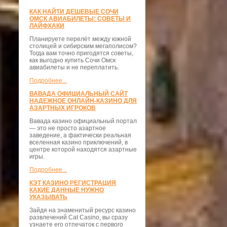
КАК НАЙТИ ДЕШЕВЫЕ СОЧИ
ОМСК АВИАБИЛЕТЫ: СОВЕТЫ И
ЛАЙФХАКИ
Планируете перелёт между южной
столицей и сибирским мегаполисом?
Тогда вам точно пригодятся советы,
как выгодно купить Сочи Омск
авиабилеты и не переплатить.
Подробнее...
ВАВАДА ОФИЦИАЛЬНЫЙ САЙТ
НАДЕЖНОЕ ОНЛАЙН-КАЗИНО ДЛЯ
АЗАРТНЫХ ИГРОКОВ
Вавада казино официальный портал
— это не просто азартное
заведение, а фактически реальная
вселенная казино приключений, в
центре которой находятся азартные
игры.
Подробнее...
КЭТ КАЗИНО РЕГИСТРАЦИЯ
КАКИЕ ДАННЫЕ НУЖНО
УКАЗЫВАТЬ
Зайдя на знаменитый ресурс казино
развлечений Cat Casino, вы сразу
узнаете его отпечаток с первого