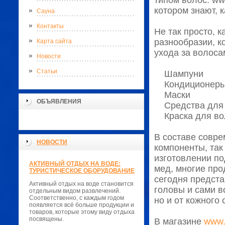
типом волос. ww
котором знают, 
Сауна
Контакты
Не так просто, к
разнообразии, к
Карта сайта
ухода за волос
Новости
Статьи
Шампуни
Кондиционер
Маски
ОБЪЯВЛЕНИЯ
Средства для 
Краска для во
В составе совре
НОВОСТИ
компоненты, так
изготовлении по
АКТИВНЫЙ ОТДЫХ НА ВОДЕ:
мед, многие про
ТУРИСТИЧЕСКОЕ ОБОРУДОВАНИЕ
сегодня предста
Активный отдых на воде становится
головы и сами в
отдельным видом развлечений.
Соответственно, с каждым годом
но и от кожного
появляется всё больше продукции и
товаров, которые этому виду отдыха
посвящены.
В магазине
www.