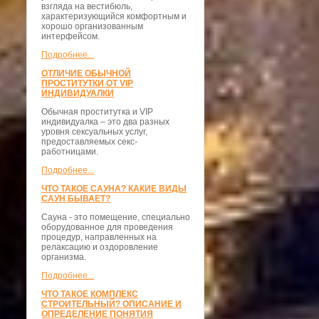
взгляда на вестибюль,
характеризующийся комфортным и
хорошо организованным
интерфейсом.
Подробнее...
ОТЛИЧИЕ ОБЫЧНОЙ
ПРОСТИТУТКИ ОТ VIP
ИНДИВИДУАЛКИ
Обычная проститутка и VIP
индивидуалка – это два разных
уровня сексуальных услуг,
предоставляемых секс-
работницами.
Подробнее...
ЧТО ТАКОЕ САУНА? КАКИЕ ВИДЫ
САУН БЫВАЕТ?
Сауна - это помещение, специально
оборудованное для проведения
процедур, направленных на
релаксацию и оздоровление
организма.
Подробнее...
ЧТО ТАКОЕ КОМПЛЕКС
СТРОИТЕЛЬНЫЙ? ОПИСАНИЕ И
ОПРЕДЕЛЕНИЕ ПОНЯТИЯ