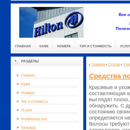
Все 
Полез
ГЛАВНАЯ
КАФЕ
НОМЕРА
ТИП И СТОИМОСТЬ
УСЛУ
РАЗДЕЛЫ
Главная
Статьи
Сре
Средства по
Главная
Кафе
Красивые и ухож
составляющая к
Номера
выглядят плохо,
Тип и стоимость
обнаружить. С 
Услуги
состоянию своих
определяется не
Конференц зал
Волосы требуют 
Бильярд