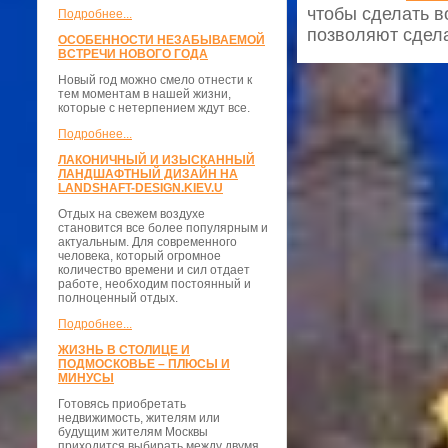
чтобы сделать в
Подробнее...
позволяют сдел
ОСОБЕННОСТИ НЕЗАБЫВАЕМОЙ
ВСТРЕЧИ НОВОГО ГОДА
Новый год можно смело отнести к
тем моментам в нашей жизни,
которые с нетерпением ждут все.
Подробнее...
ЛАКОНИЧНЫЙ И ИЗЫСКАННЫЙ
ЛАНДШАФТНЫЙ ДИЗАЙН НА
LANDSHAFT-DESIGN.KIEV.U
Отдых на свежем воздухе
становится все более популярным и
актуальным. Для современного
человека, который огромное
количество времени и сил отдает
работе, необходим постоянный и
полноценный отдых.
Подробнее...
ЖИЗНЬ В СТОЛИЦЕ И
ПОДМОСКОВЬЕ – ПЛЮСЫ И
МИНУСЫ
Готовясь приобретать
недвижимость, жителям или
будущим жителям Москвы
приходится выбирать между двумя