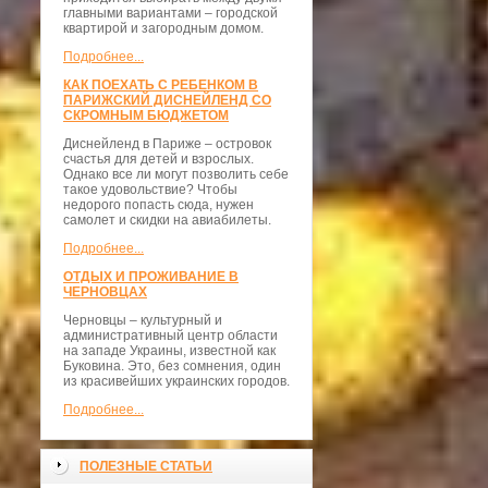
главными вариантами – городской
квартирой и загородным домом.
Подробнее...
КАК ПОЕХАТЬ С РЕБЕНКОМ В
ПАРИЖСКИЙ ДИСНЕЙЛЕНД СО
СКРОМНЫМ БЮДЖЕТОМ
Диснейленд в Париже – островок
счастья для детей и взрослых.
Однако все ли могут позволить себе
такое удовольствие? Чтобы
недорого попасть сюда, нужен
самолет и скидки на авиабилеты.
Подробнее...
ОТДЫХ И ПРОЖИВАНИЕ В
ЧЕРНОВЦАХ
Черновцы – культурный и
административный центр области
на западе Украины, известной как
Буковина. Это, без сомнения, один
из красивейших украинских городов.
Подробнее...
ПОЛЕЗНЫЕ СТАТЬИ