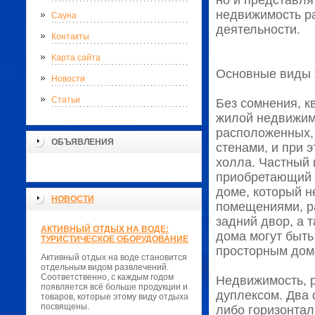
но и представля
недвижимость ра
Сауна
деятельности.
Контакты
Карта сайта
Основные виды 
Новости
Статьи
Без сомнения, 
жилой недвижимо
расположенных,
ОБЪЯВЛЕНИЯ
стенами, и при 
холла. Частный 
приобретающий 
доме, который 
НОВОСТИ
помещениями, ра
задний двор, а 
АКТИВНЫЙ ОТДЫХ НА ВОДЕ:
дома могут быть
ТУРИСТИЧЕСКОЕ ОБОРУДОВАНИЕ
просторным домо
Активный отдых на воде становится
отдельным видом развлечений.
Соответственно, с каждым годом
Недвижимость, р
появляется всё больше продукции и
дуплексом. Два 
товаров, которые этому виду отдыха
посвящены.
либо горизонтал