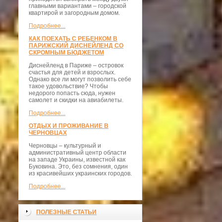
главными вариантами – городской
квартирой и загородным домом.
Подробнее...
КАК ПОЕХАТЬ С РЕБЕНКОМ В
ПАРИЖСКИЙ ДИСНЕЙЛЕНД СО
СКРОМНЫМ БЮДЖЕТОМ
Диснейленд в Париже – островок
счастья для детей и взрослых.
Однако все ли могут позволить себе
такое удовольствие? Чтобы
недорого попасть сюда, нужен
самолет и скидки на авиабилеты.
Подробнее...
ОТДЫХ И ПРОЖИВАНИЕ В
ЧЕРНОВЦАХ
Черновцы – культурный и
административный центр области
на западе Украины, известной как
Буковина. Это, без сомнения, один
из красивейших украинских городов.
Подробнее...
ПОЛЕЗНЫЕ СТАТЬИ