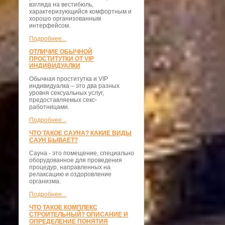
взгляда на вестибюль,
характеризующийся комфортным и
хорошо организованным
интерфейсом.
Подробнее...
ОТЛИЧИЕ ОБЫЧНОЙ
ПРОСТИТУТКИ ОТ VIP
ИНДИВИДУАЛКИ
Обычная проститутка и VIP
индивидуалка – это два разных
уровня сексуальных услуг,
предоставляемых секс-
работницами.
Подробнее...
ЧТО ТАКОЕ САУНА? КАКИЕ ВИДЫ
САУН БЫВАЕТ?
Сауна - это помещение, специально
оборудованное для проведения
процедур, направленных на
релаксацию и оздоровление
организма.
Подробнее...
ЧТО ТАКОЕ КОМПЛЕКС
СТРОИТЕЛЬНЫЙ? ОПИСАНИЕ И
ОПРЕДЕЛЕНИЕ ПОНЯТИЯ