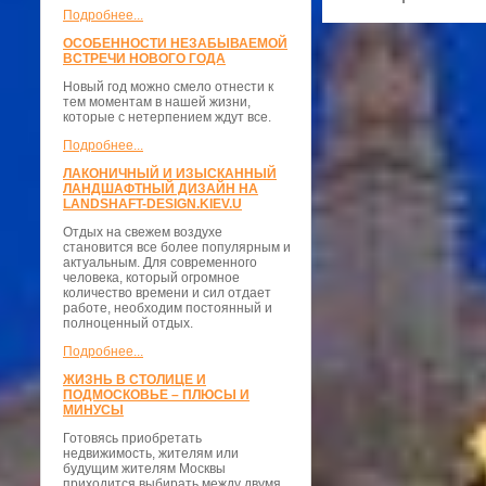
Подробнее...
ОСОБЕННОСТИ НЕЗАБЫВАЕМОЙ
ВСТРЕЧИ НОВОГО ГОДА
Новый год можно смело отнести к
тем моментам в нашей жизни,
которые с нетерпением ждут все.
Подробнее...
ЛАКОНИЧНЫЙ И ИЗЫСКАННЫЙ
ЛАНДШАФТНЫЙ ДИЗАЙН НА
LANDSHAFT-DESIGN.KIEV.U
Отдых на свежем воздухе
становится все более популярным и
актуальным. Для современного
человека, который огромное
количество времени и сил отдает
работе, необходим постоянный и
полноценный отдых.
Подробнее...
ЖИЗНЬ В СТОЛИЦЕ И
ПОДМОСКОВЬЕ – ПЛЮСЫ И
МИНУСЫ
Готовясь приобретать
недвижимость, жителям или
будущим жителям Москвы
приходится выбирать между двумя