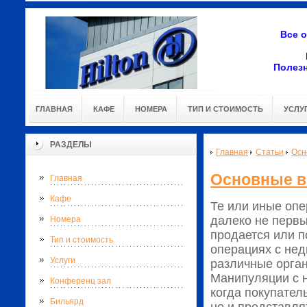
Все 
Полез
ГЛАВНАЯ
КАФЕ
НОМЕРА
ТИП И СТОИМОСТЬ
УСЛУ
РАЗДЕЛЫ
Главная
Статьи
Осн
Основные в
Главная
Кафе
Те или иные оп
далеко не первы
Номера
продается или п
Тип и стоимость
операциях с не
Услуги
различные орган
Манипуляции с н
Конференц зал
когда покупател
Бильярд