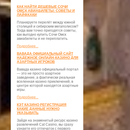
КАК НАЙТИ ДЕШЕВЫЕ СОЧИ
ОМСК АВИАБИЛЕТЫ: СОВЕТЫ И
ЛАЙФХАКИ
Планируете перелёт между южной
столицей и сибирским мегаполисом?
Тогда вам точно пригодятся советы,
как выгодно купить Сочи Омск
авиабилеты и не переплатить.
Подробнее...
ВАВАДА ОФИЦИАЛЬНЫЙ САЙТ
НАДЕЖНОЕ ОНЛАЙН-КАЗИНО ДЛЯ
АЗАРТНЫХ ИГРОКОВ
Вавада казино официальный портал
— это не просто азартное
заведение, а фактически реальная
вселенная казино приключений, в
центре которой находятся азартные
игры.
Подробнее...
КЭТ КАЗИНО РЕГИСТРАЦИЯ
КАКИЕ ДАННЫЕ НУЖНО
УКАЗЫВАТЬ
Зайдя на знаменитый ресурс казино
развлечений Cat Casino, вы сразу
узнаете его отпечаток с первого