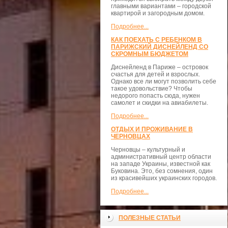
главными вариантами – городской
квартирой и загородным домом.
Подробнее...
КАК ПОЕХАТЬ С РЕБЕНКОМ В
ПАРИЖСКИЙ ДИСНЕЙЛЕНД СО
СКРОМНЫМ БЮДЖЕТОМ
Диснейленд в Париже – островок
счастья для детей и взрослых.
Однако все ли могут позволить себе
такое удовольствие? Чтобы
недорого попасть сюда, нужен
самолет и скидки на авиабилеты.
Подробнее...
ОТДЫХ И ПРОЖИВАНИЕ В
ЧЕРНОВЦАХ
Черновцы – культурный и
административный центр области
на западе Украины, известной как
Буковина. Это, без сомнения, один
из красивейших украинских городов.
Подробнее...
ПОЛЕЗНЫЕ СТАТЬИ