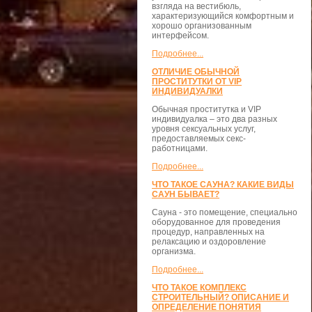
взгляда на вестибюль,
характеризующийся комфортным и
хорошо организованным
интерфейсом.
Подробнее...
ОТЛИЧИЕ ОБЫЧНОЙ
ПРОСТИТУТКИ ОТ VIP
ИНДИВИДУАЛКИ
Обычная проститутка и VIP
индивидуалка – это два разных
уровня сексуальных услуг,
предоставляемых секс-
работницами.
Подробнее...
ЧТО ТАКОЕ САУНА? КАКИЕ ВИДЫ
САУН БЫВАЕТ?
Сауна - это помещение, специально
оборудованное для проведения
процедур, направленных на
релаксацию и оздоровление
организма.
Подробнее...
ЧТО ТАКОЕ КОМПЛЕКС
СТРОИТЕЛЬНЫЙ? ОПИСАНИЕ И
ОПРЕДЕЛЕНИЕ ПОНЯТИЯ