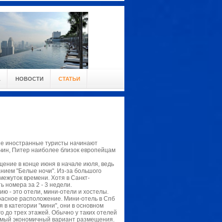
А
НОВОСТИ
СТАТЬИ
ие иностранные туристы начинают
ричин, Питер наиболее близок европейцам
щение в конце июня в начале июля, ведь
нием "Белые ночи". Из-за большого
межуток времени. Хотя в Санкт-
 номера за 2 - 3 недели.
ию - это отели, мини-отели и хостелы.
расное расположение. Мини-отель в Спб
я в категории "мини", они в основном
 до трех этажей. Обычно у таких отелей
 самый экономичный вариант размещения.