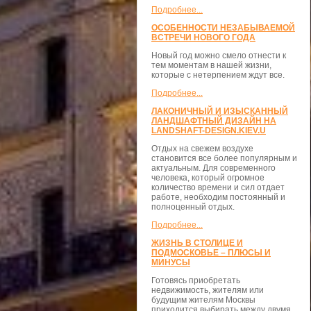
Подробнее...
ОСОБЕННОСТИ НЕЗАБЫВАЕМОЙ
ВСТРЕЧИ НОВОГО ГОДА
Новый год можно смело отнести к
тем моментам в нашей жизни,
которые с нетерпением ждут все.
Подробнее...
ЛАКОНИЧНЫЙ И ИЗЫСКАННЫЙ
ЛАНДШАФТНЫЙ ДИЗАЙН НА
LANDSHAFT-DESIGN.KIEV.U
Отдых на свежем воздухе
становится все более популярным и
актуальным. Для современного
человека, который огромное
количество времени и сил отдает
работе, необходим постоянный и
полноценный отдых.
Подробнее...
ЖИЗНЬ В СТОЛИЦЕ И
ПОДМОСКОВЬЕ – ПЛЮСЫ И
МИНУСЫ
Готовясь приобретать
недвижимость, жителям или
будущим жителям Москвы
приходится выбирать между двумя