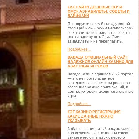
КАК НАЙТИ ДЕШЕВЫЕ СОЧИ
ОМСК АВИАБИЛЕТЫ: СОВЕТЫ И
ЛАЙФХАКИ
Планируете перелёт между южной
столицей и сибирским мегаполисом?
Тогда вам точно пригодятся советы,
как выгодно купить Сочи Омск
авиабилеты и не переплатить.
Подробнее...
ВАВАДА ОФИЦИАЛЬНЫЙ САЙТ
НАДЕЖНОЕ ОНЛАЙН-КАЗИНО ДЛЯ
АЗАРТНЫХ ИГРОКОВ
Вавада казино официальный портал
— это не просто азартное
заведение, а фактически реальная
вселенная казино приключений, в
центре которой находятся азартные
игры.
Подробнее...
КЭТ КАЗИНО РЕГИСТРАЦИЯ
КАКИЕ ДАННЫЕ НУЖНО
УКАЗЫВАТЬ
Зайдя на знаменитый ресурс казино
развлечений Cat Casino, вы сразу
узнаете его отпечаток с первого