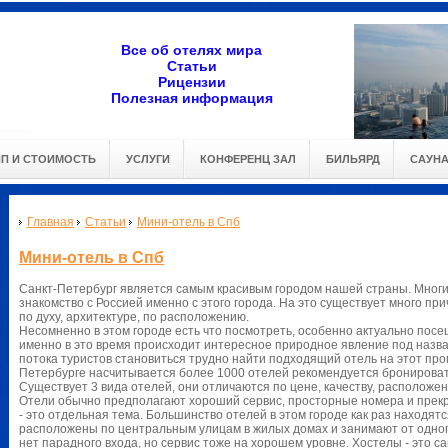
Все об отелях мира
Статьи
Рицензии
Полезная информация
ИП И СТОИМОСТЬ
УСЛУГИ
КОНФЕРЕНЦ ЗАЛ
БИЛЬЯРД
САУН
Главная
Статьи
Мини-отель в Спб
Мини-отель в Спб
Санкт-Петербург является самым красивым городом нашей страны. Мног
знакомство с Россией именно с этого города. На это существует много п
по духу, архитектуре, по расположению.
Несомненно в этом городе есть что посмотреть, особенно актуально посе
именно в это время происходит интересное природное явление под назва
потока туристов становиться трудно найти подходящий отель на этот про
Петербурге насчитывается более 1000 отелей рекомендуется бронировать
Существует 3 вида отелей, они отличаются по цене, качеству, расположен
Отели обычно предполагают хороший сервис, просторные номера и прек
- это отдельная тема. Большинство отелей в этом городе как раз находятс
расположены по центральным улицам в жилых домах и занимают от одного
нет парадного входа, но сервис тоже на хорошем уровне. Хостелы - это