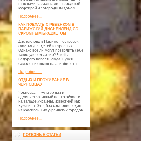
главными вариантами – городской
квартирой и загородным домом.
Подробнее...
КАК ПОЕХАТЬ С РЕБЕНКОМ В
ПАРИЖСКИЙ ДИСНЕЙЛЕНД СО
СКРОМНЫМ БЮДЖЕТОМ
Диснейленд в Париже – островок
счастья для детей и взрослых.
Однако все ли могут позволить себе
такое удовольствие? Чтобы
недорого попасть сюда, нужен
самолет и скидки на авиабилеты.
Подробнее...
ОТДЫХ И ПРОЖИВАНИЕ В
ЧЕРНОВЦАХ
Черновцы – культурный и
административный центр области
на западе Украины, известной как
Буковина. Это, без сомнения, один
из красивейших украинских городов.
Подробнее...
ПОЛЕЗНЫЕ СТАТЬИ