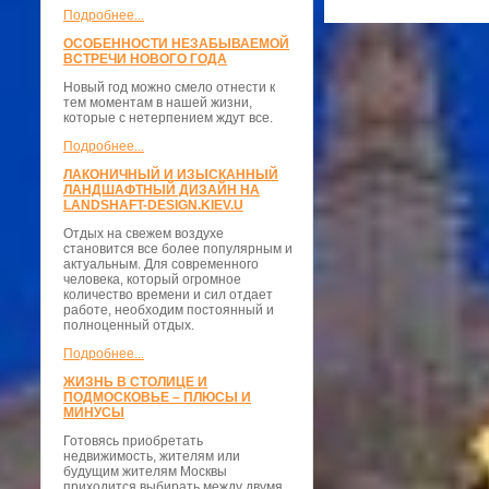
Подробнее...
ОСОБЕННОСТИ НЕЗАБЫВАЕМОЙ
ВСТРЕЧИ НОВОГО ГОДА
Новый год можно смело отнести к
тем моментам в нашей жизни,
которые с нетерпением ждут все.
Подробнее...
ЛАКОНИЧНЫЙ И ИЗЫСКАННЫЙ
ЛАНДШАФТНЫЙ ДИЗАЙН НА
LANDSHAFT-DESIGN.KIEV.U
Отдых на свежем воздухе
становится все более популярным и
актуальным. Для современного
человека, который огромное
количество времени и сил отдает
работе, необходим постоянный и
полноценный отдых.
Подробнее...
ЖИЗНЬ В СТОЛИЦЕ И
ПОДМОСКОВЬЕ – ПЛЮСЫ И
МИНУСЫ
Готовясь приобретать
недвижимость, жителям или
будущим жителям Москвы
приходится выбирать между двумя