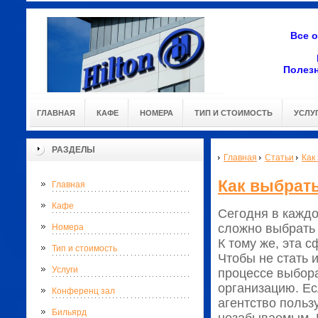
Все 
Полез
ГЛАВНАЯ
КАФЕ
НОМЕРА
ТИП И СТОИМОСТЬ
УСЛУ
РАЗДЕЛЫ
Главная
Статьи
Как
Как выбрать
Главная
Кафе
Сегодня в каждо
сложно выбрать 
Номера
К тому же, эта 
Тип и стоимость
Чтобы не стать 
Услуги
процессе выбора
организацию. Ес
Конференц зал
агентство польз
Бильярд