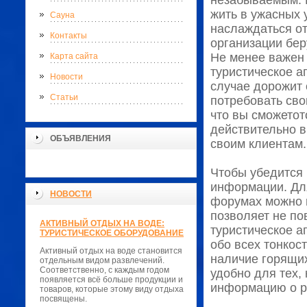
незабываемым. В
жить в ужасных 
Сауна
наслаждаться от
Контакты
организации бер
Не менее важен 
Карта сайта
туристическое а
Новости
случае дорожит 
Статьи
потребовать сво
что вы сможетот
действительно 
ОБЪЯВЛЕНИЯ
своим клиентам.
Чтобы убедится 
информации. Для
НОВОСТИ
форумах можно н
позволяет не по
АКТИВНЫЙ ОТДЫХ НА ВОДЕ:
туристическое а
ТУРИСТИЧЕСКОЕ ОБОРУДОВАНИЕ
обо всех тонкос
Активный отдых на воде становится
наличие горящих
отдельным видом развлечений.
Соответственно, с каждым годом
удобно для тех,
появляется всё больше продукции и
информацию о р
товаров, которые этому виду отдыха
посвящены.