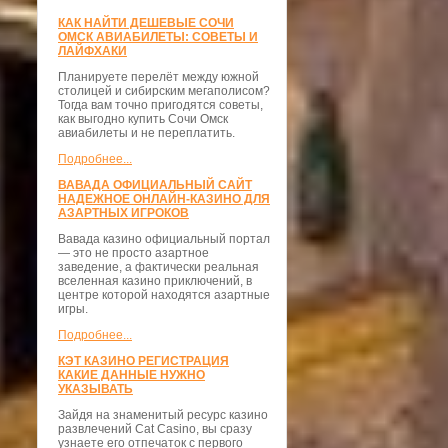
КАК НАЙТИ ДЕШЕВЫЕ СОЧИ
ОМСК АВИАБИЛЕТЫ: СОВЕТЫ И
ЛАЙФХАКИ
Планируете перелёт между южной
столицей и сибирским мегаполисом?
Тогда вам точно пригодятся советы,
как выгодно купить Сочи Омск
авиабилеты и не переплатить.
Подробнее...
ВАВАДА ОФИЦИАЛЬНЫЙ САЙТ
НАДЕЖНОЕ ОНЛАЙН-КАЗИНО ДЛЯ
АЗАРТНЫХ ИГРОКОВ
Вавада казино официальный портал
— это не просто азартное
заведение, а фактически реальная
вселенная казино приключений, в
центре которой находятся азартные
игры.
Подробнее...
КЭТ КАЗИНО РЕГИСТРАЦИЯ
КАКИЕ ДАННЫЕ НУЖНО
УКАЗЫВАТЬ
Зайдя на знаменитый ресурс казино
развлечений Cat Casino, вы сразу
узнаете его отпечаток с первого