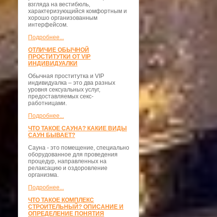
взгляда на вестибюль,
характеризующийся комфортным и
хорошо организованным
интерфейсом.
Подробнее...
ОТЛИЧИЕ ОБЫЧНОЙ
ПРОСТИТУТКИ ОТ VIP
ИНДИВИДУАЛКИ
Обычная проститутка и VIP
индивидуалка – это два разных
уровня сексуальных услуг,
предоставляемых секс-
работницами.
Подробнее...
ЧТО ТАКОЕ САУНА? КАКИЕ ВИДЫ
САУН БЫВАЕТ?
Сауна - это помещение, специально
оборудованное для проведения
процедур, направленных на
релаксацию и оздоровление
организма.
Подробнее...
ЧТО ТАКОЕ КОМПЛЕКС
СТРОИТЕЛЬНЫЙ? ОПИСАНИЕ И
ОПРЕДЕЛЕНИЕ ПОНЯТИЯ