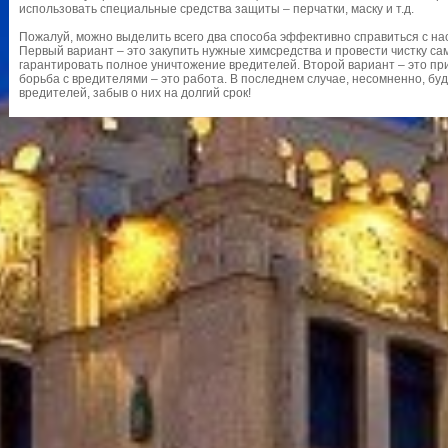
использовать специальные средства защиты – перчатки, маску и т.д.
Пожалуй, можно выделить всего два способа эффективно справиться с на
Первый вариант – это закупить нужные химсредства и провести чистку са
гарантировать полное уничтожение вредителей. Второй вариант – это пр
борьба с вредителями – это работа. В последнем случае, несомненно, б
вредителей, забыв о них на долгий срок!