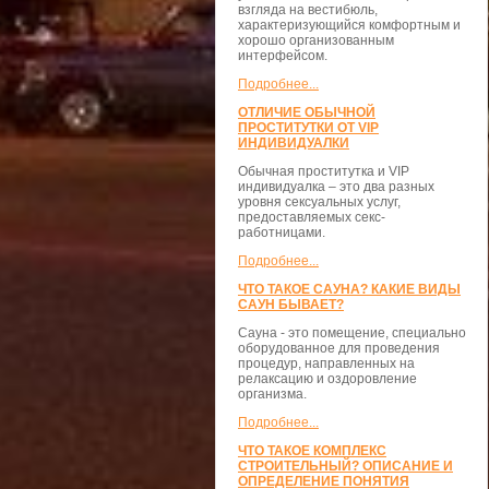
взгляда на вестибюль,
характеризующийся комфортным и
хорошо организованным
интерфейсом.
Подробнее...
ОТЛИЧИЕ ОБЫЧНОЙ
ПРОСТИТУТКИ ОТ VIP
ИНДИВИДУАЛКИ
Обычная проститутка и VIP
индивидуалка – это два разных
уровня сексуальных услуг,
предоставляемых секс-
работницами.
Подробнее...
ЧТО ТАКОЕ САУНА? КАКИЕ ВИДЫ
САУН БЫВАЕТ?
Сауна - это помещение, специально
оборудованное для проведения
процедур, направленных на
релаксацию и оздоровление
организма.
Подробнее...
ЧТО ТАКОЕ КОМПЛЕКС
СТРОИТЕЛЬНЫЙ? ОПИСАНИЕ И
ОПРЕДЕЛЕНИЕ ПОНЯТИЯ