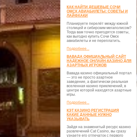
КАК НАЙТИ ДЕШЕВЫЕ СОЧИ
ОМСК АВИАБИЛЕТЫ: СОВЕТЫ И
ЛАЙФХАКИ
Планируете перелёт между южной
столицей и сибирским мегаполисом?
Тогда вам точно пригодятся советы,
как выгодно купить Сочи Омск
авиабилеты и не переплатить.
Подробнее...
ВАВАДА ОФИЦИАЛЬНЫЙ САЙТ
НАДЕЖНОЕ ОНЛАЙН-КАЗИНО ДЛЯ
АЗАРТНЫХ ИГРОКОВ
Вавада казино официальный портал
— это не просто азартное
заведение, а фактически реальная
вселенная казино приключений, в
центре которой находятся азартные
игры.
Подробнее...
КЭТ КАЗИНО РЕГИСТРАЦИЯ
КАКИЕ ДАННЫЕ НУЖНО
УКАЗЫВАТЬ
Зайдя на знаменитый ресурс казино
развлечений Cat Casino, вы сразу
узнаете его отпечаток с первого