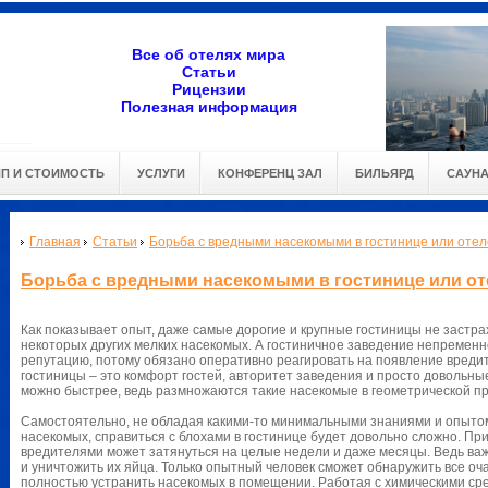
Все об отелях мира
Статьи
Рицензии
Полезная информация
ИП И СТОИМОСТЬ
УСЛУГИ
КОНФЕРЕНЦ ЗАЛ
БИЛЬЯРД
САУН
Главная
Статьи
Борьба с вредными насекомыми в гостинице или отел
Борьба с вредными насекомыми в гостинице или от
Как показывает опыт, даже самые дорогие и крупные гостиницы не застрах
некоторых других мелких насекомых. А гостиничное заведение непремен
репутацию, потому обязано оперативно реагировать на появление вредит
гостиницы – это комфорт гостей, авторитет заведения и просто довольные
можно быстрее, ведь размножаются такие насекомые в геометрической пр
Самостоятельно, не обладая какими-то минимальными знаниями и опыто
насекомых, справиться с блохами в гостинице будет довольно сложно. Пр
вредителями может затянуться на целые недели и даже месяцы. Ведь важ
и уничтожить их яйца. Только опытный человек сможет обнаружить все оч
полностью устранить насекомых в помещении. Работая с химическими ср