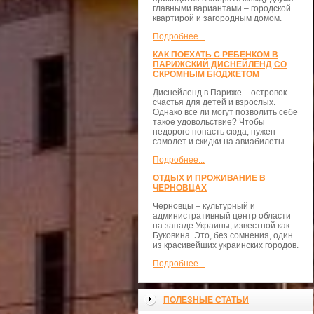
главными вариантами – городской
квартирой и загородным домом.
Подробнее...
КАК ПОЕХАТЬ С РЕБЕНКОМ В
ПАРИЖСКИЙ ДИСНЕЙЛЕНД СО
СКРОМНЫМ БЮДЖЕТОМ
Диснейленд в Париже – островок
счастья для детей и взрослых.
Однако все ли могут позволить себе
такое удовольствие? Чтобы
недорого попасть сюда, нужен
самолет и скидки на авиабилеты.
Подробнее...
ОТДЫХ И ПРОЖИВАНИЕ В
ЧЕРНОВЦАХ
Черновцы – культурный и
административный центр области
на западе Украины, известной как
Буковина. Это, без сомнения, один
из красивейших украинских городов.
Подробнее...
ПОЛЕЗНЫЕ СТАТЬИ