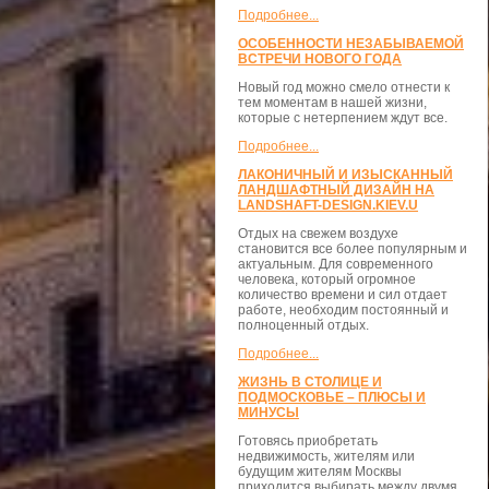
Подробнее...
ОСОБЕННОСТИ НЕЗАБЫВАЕМОЙ
ВСТРЕЧИ НОВОГО ГОДА
Новый год можно смело отнести к
тем моментам в нашей жизни,
которые с нетерпением ждут все.
Подробнее...
ЛАКОНИЧНЫЙ И ИЗЫСКАННЫЙ
ЛАНДШАФТНЫЙ ДИЗАЙН НА
LANDSHAFT-DESIGN.KIEV.U
Отдых на свежем воздухе
становится все более популярным и
актуальным. Для современного
человека, который огромное
количество времени и сил отдает
работе, необходим постоянный и
полноценный отдых.
Подробнее...
ЖИЗНЬ В СТОЛИЦЕ И
ПОДМОСКОВЬЕ – ПЛЮСЫ И
МИНУСЫ
Готовясь приобретать
недвижимость, жителям или
будущим жителям Москвы
приходится выбирать между двумя