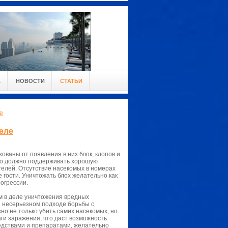
А
НОВОСТИ
СТАТЬИ
е
еле
ованы от появления в них блок, клопов и
но должно поддерживать хорошую
елей. Отсутствие насекомых в номерах
 гости. Уничтожать блох желательно как
огрессии.
м в деле уничтожения вредных
и несерьезном подходе борьбы с
но не только убить самих насекомых, но
аги заражения, что даст возможность
едствами и препаратами, желательно