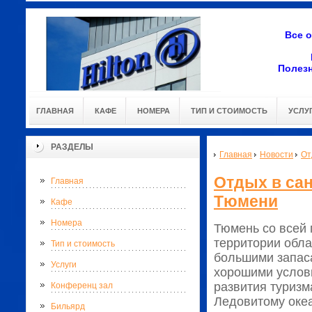
Все 
Полез
ГЛАВНАЯ
КАФЕ
НОМЕРА
ТИП И СТОИМОСТЬ
УСЛУ
РАЗДЕЛЫ
Главная
Новости
От
Отдых в сан
Главная
Тюмени
Кафе
Номера
Тюмень со всей
территории обла
Тип и стоимость
большими запас
Услуги
хорошими услов
развития туризм
Конференц зал
Ледовитому океа
Бильярд