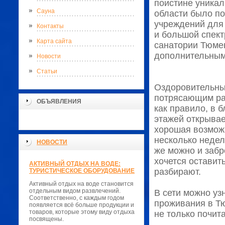
поистине уникал
Сауна
области было п
учреждений для
Контакты
и большой спект
Карта сайта
санатории Тюмен
дополнительным
Новости
Статьи
Оздоровительны
потрясающим рас
ОБЪЯВЛЕНИЯ
как правило, в б
этажей открывае
хорошая возможн
несколько недел
НОВОСТИ
же можно и забр
хочется оставит
АКТИВНЫЙ ОТДЫХ НА ВОДЕ:
разбирают.
ТУРИСТИЧЕСКОЕ ОБОРУДОВАНИЕ
Активный отдых на воде становится
отдельным видом развлечений.
В сети можно уз
Соответственно, с каждым годом
проживания в Тю
появляется всё больше продукции и
товаров, которые этому виду отдыха
не только почит
посвящены.