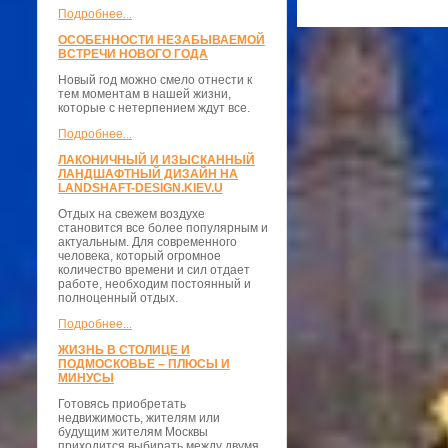
Подробнее...
ОСОБЕННОСТИ НЕЗАБЫВАЕМОЙ
ВСТРЕЧИ НОВОГО ГОДА
Новый год можно смело отнести к
тем моментам в нашей жизни,
которые с нетерпением ждут все.
Подробнее...
ЛАКОНИЧНЫЙ И ИЗЫСКАННЫЙ
ЛАНДШАФТНЫЙ ДИЗАЙН НА
LANDSHAFT-DESIGN.KIEV.U
Отдых на свежем воздухе
становится все более популярным и
актуальным. Для современного
человека, который огромное
количество времени и сил отдает
работе, необходим постоянный и
полноценный отдых.
Подробнее...
ЖИЗНЬ В СТОЛИЦЕ И
ПОДМОСКОВЬЕ – ПЛЮСЫ И
МИНУСЫ
Готовясь приобретать
недвижимость, жителям или
будущим жителям Москвы
приходится выбирать между двумя