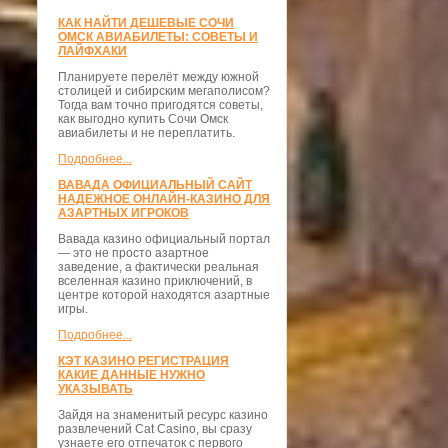
КАК НАЙТИ ДЕШЕВЫЕ СОЧИ
ОМСК АВИАБИЛЕТЫ: СОВЕТЫ И
ЛАЙФХАКИ
Планируете перелёт между южной
столицей и сибирским мегаполисом?
Тогда вам точно пригодятся советы,
как выгодно купить Сочи Омск
авиабилеты и не переплатить.
Подробнее...
ВАВАДА ОФИЦИАЛЬНЫЙ САЙТ
НАДЕЖНОЕ ОНЛАЙН-КАЗИНО ДЛЯ
АЗАРТНЫХ ИГРОКОВ
Вавада казино официальный портал
— это не просто азартное
заведение, а фактически реальная
вселенная казино приключений, в
центре которой находятся азартные
игры.
Подробнее...
КЭТ КАЗИНО РЕГИСТРАЦИЯ
КАКИЕ ДАННЫЕ НУЖНО
УКАЗЫВАТЬ
Зайдя на знаменитый ресурс казино
развлечений Cat Casino, вы сразу
узнаете его отпечаток с первого