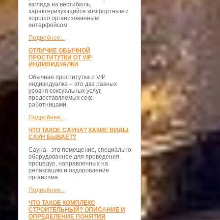
взгляда на вестибюль,
характеризующийся комфортным и
хорошо организованным
интерфейсом.
Подробнее...
ОТЛИЧИЕ ОБЫЧНОЙ
ПРОСТИТУТКИ ОТ VIP
ИНДИВИДУАЛКИ
Обычная проститутка и VIP
индивидуалка – это два разных
уровня сексуальных услуг,
предоставляемых секс-
работницами.
Подробнее...
ЧТО ТАКОЕ САУНА? КАКИЕ ВИДЫ
САУН БЫВАЕТ?
Сауна - это помещение, специально
оборудованное для проведения
процедур, направленных на
релаксацию и оздоровление
организма.
Подробнее...
ЧТО ТАКОЕ КОМПЛЕКС
СТРОИТЕЛЬНЫЙ? ОПИСАНИЕ И
ОПРЕДЕЛЕНИЕ ПОНЯТИЯ