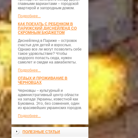
главными вариантами – городской
квартирой и загородным домом.
Подробнее...
КАК ПОЕХАТЬ С РЕБЕНКОМ В
ПАРИЖСКИЙ ДИСНЕЙЛЕНД СО
СКРОМНЫМ БЮДЖЕТОМ
Диснейленд в Париже – островок
счастья для детей и взрослых.
Однако все ли могут позволить себе
такое удовольствие? Чтобы
недорого попасть сюда, нужен
самолет и скидки на авиабилеты.
Подробнее...
ОТДЫХ И ПРОЖИВАНИЕ В
ЧЕРНОВЦАХ
Черновцы – культурный и
административный центр области
на западе Украины, известной как
Буковина. Это, без сомнения, один
из красивейших украинских городов.
Подробнее...
ПОЛЕЗНЫЕ СТАТЬИ