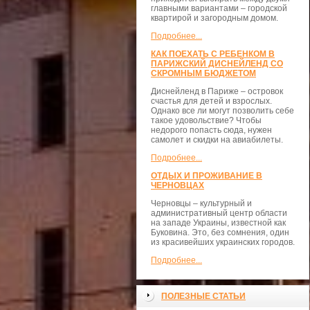
главными вариантами – городской
квартирой и загородным домом.
Подробнее...
КАК ПОЕХАТЬ С РЕБЕНКОМ В
ПАРИЖСКИЙ ДИСНЕЙЛЕНД СО
СКРОМНЫМ БЮДЖЕТОМ
Диснейленд в Париже – островок
счастья для детей и взрослых.
Однако все ли могут позволить себе
такое удовольствие? Чтобы
недорого попасть сюда, нужен
самолет и скидки на авиабилеты.
Подробнее...
ОТДЫХ И ПРОЖИВАНИЕ В
ЧЕРНОВЦАХ
Черновцы – культурный и
административный центр области
на западе Украины, известной как
Буковина. Это, без сомнения, один
из красивейших украинских городов.
Подробнее...
ПОЛЕЗНЫЕ СТАТЬИ