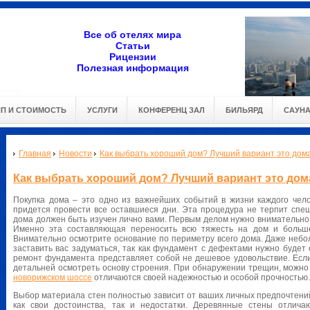
Все об отелях мира
Статьи
Рицензии
Полезная информация
ИП И СТОИМОСТЬ
УСЛУГИ
КОНФЕРЕНЦ ЗАЛ
БИЛЬЯРД
САУН
Главная
Новости
Как выбрать хороший дом? Лучший вариант это дом
Как выбрать хороший дом? Лучший вариант это дом
Покупка дома – это одно из важнейших событий в жизни каждого чело
придется провести все оставшиеся дни. Эта процедура не терпит спе
дома должен быть изучен лично вами. Первым делом нужно внимательно 
Именно эта составляющая переносить всю тяжесть на дом и больше 
Внимательно осмотрите основание по периметру всего дома. Даже неб
заставить вас задуматься, так как фундамент с дефектами нужно будет
ремонт фундамента представляет собой не дешевое удовольствие. Если
детальней осмотреть основу строения. При обнаружении трещин, можно 
новорижском шоссе
отличаются своей надежностью и особой прочностью.
Выбор материала стен полностью зависит от ваших личных предпочтен
как свои достоинства, так и недостатки. Деревянные стены отлича