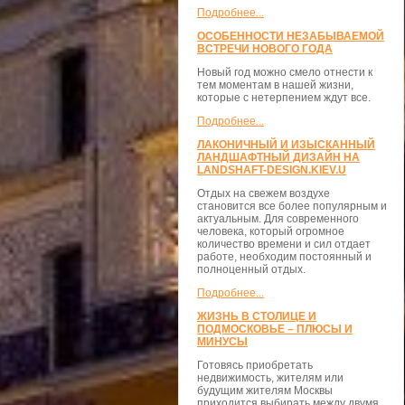
Подробнее...
ОСОБЕННОСТИ НЕЗАБЫВАЕМОЙ
ВСТРЕЧИ НОВОГО ГОДА
Новый год можно смело отнести к
тем моментам в нашей жизни,
которые с нетерпением ждут все.
Подробнее...
ЛАКОНИЧНЫЙ И ИЗЫСКАННЫЙ
ЛАНДШАФТНЫЙ ДИЗАЙН НА
LANDSHAFT-DESIGN.KIEV.U
Отдых на свежем воздухе
становится все более популярным и
актуальным. Для современного
человека, который огромное
количество времени и сил отдает
работе, необходим постоянный и
полноценный отдых.
Подробнее...
ЖИЗНЬ В СТОЛИЦЕ И
ПОДМОСКОВЬЕ – ПЛЮСЫ И
МИНУСЫ
Готовясь приобретать
недвижимость, жителям или
будущим жителям Москвы
приходится выбирать между двумя