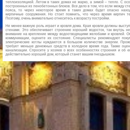
теплоизоляцией. Летом в таких домах не жарко, а зимой – тепло. С ос
построенных из пенобетонных блоков. Все дело в том, что если между с
пояса, то через некоторое время в таких домах будет опасно нах
кирпичные сооружения. Но стоит помнить, что через время кирпич те
Поэтому, очень внимательно отнеситесь к возрасту постройки.
Не менее важную роль играет и кровля дома. Края кровли должны высту
стенами. Это обеспечивает строению хороший водосток, так внутрь не
внимание на крепление между водоотводящими желобами и кровлей. О
коммуникации, оцените их состояние. Специалисты рекомендуют поку
электрические котлы нуждаются в большом количестве энергии. Про
требует меньше денежных средств в холодное время года. Также оцен
канализации. Спросите у хозяев о всех особенностях строения и об е
действительно хороший дом, который станет вашим гнездышком.