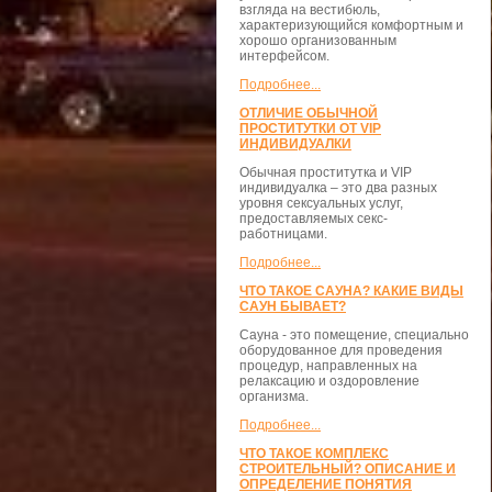
взгляда на вестибюль,
характеризующийся комфортным и
хорошо организованным
интерфейсом.
Подробнее...
ОТЛИЧИЕ ОБЫЧНОЙ
ПРОСТИТУТКИ ОТ VIP
ИНДИВИДУАЛКИ
Обычная проститутка и VIP
индивидуалка – это два разных
уровня сексуальных услуг,
предоставляемых секс-
работницами.
Подробнее...
ЧТО ТАКОЕ САУНА? КАКИЕ ВИДЫ
САУН БЫВАЕТ?
Сауна - это помещение, специально
оборудованное для проведения
процедур, направленных на
релаксацию и оздоровление
организма.
Подробнее...
ЧТО ТАКОЕ КОМПЛЕКС
СТРОИТЕЛЬНЫЙ? ОПИСАНИЕ И
ОПРЕДЕЛЕНИЕ ПОНЯТИЯ