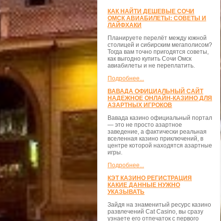
КАК НАЙТИ ДЕШЕВЫЕ СОЧИ
ОМСК АВИАБИЛЕТЫ: СОВЕТЫ И
ЛАЙФХАКИ
Планируете перелёт между южной
столицей и сибирским мегаполисом?
Тогда вам точно пригодятся советы,
как выгодно купить Сочи Омск
авиабилеты и не переплатить.
Подробнее...
ВАВАДА ОФИЦИАЛЬНЫЙ САЙТ
НАДЕЖНОЕ ОНЛАЙН-КАЗИНО ДЛЯ
АЗАРТНЫХ ИГРОКОВ
Вавада казино официальный портал
— это не просто азартное
заведение, а фактически реальная
вселенная казино приключений, в
центре которой находятся азартные
игры.
Подробнее...
КЭТ КАЗИНО РЕГИСТРАЦИЯ
КАКИЕ ДАННЫЕ НУЖНО
УКАЗЫВАТЬ
Зайдя на знаменитый ресурс казино
развлечений Cat Casino, вы сразу
узнаете его отпечаток с первого