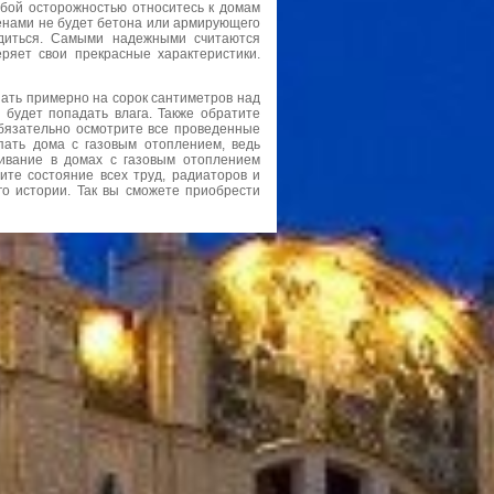
обой осторожностью относитесь к домам
тенами не будет бетона или армирующего
одиться. Самыми надежными считаются
ряет свои прекрасные характеристики.
пать примерно на сорок сантиметров над
 будет попадать влага. Также обратите
бязательно осмотрите все проведенные
пать дома с газовым отоплением, ведь
живание в домах с газовым отоплением
ите состояние всех труд, радиаторов и
го истории. Так вы сможете приобрести